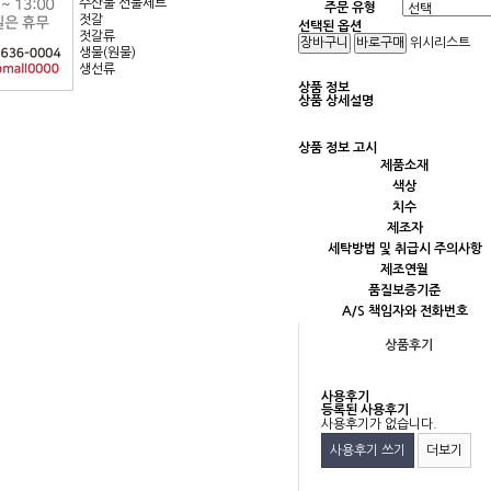
수산물 선물세트
주문 유형
젓갈
선택된 옵션
젓갈류
위시리스트
생물(원물)
생선류
상품 정보
상품 상세설명
상품 정보 고시
제품소재
색상
치수
제조자
세탁방법 및 취급시 주의사항
제조연월
품질보증기준
A/S 책임자와 전화번호
상품후기
사용후기
등록된 사용후기
사용후기가 없습니다.
사용후기 쓰기
더보기