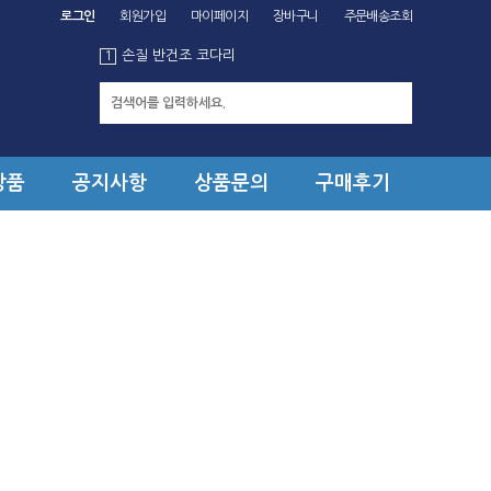
로그인
회원가입
마이페이지
장바구니
주문배송조회
손질 반건조 먹태
4
손질 반건조 코다리
1
손질 생물 복어
2
마른 오징어
3
손질 반건조 먹태
4
손질 반건조 코다리
1
상품
공지사항
상품문의
구매후기