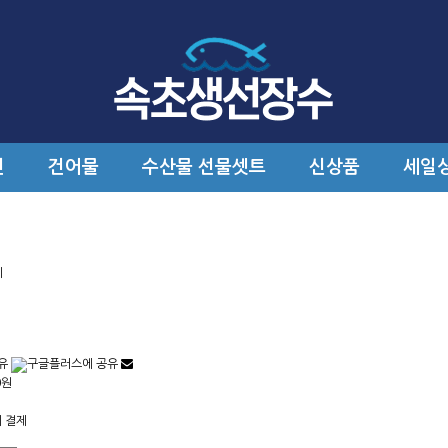
선
건어물
수산물 선물셋트
신상품
세일
리
0원
 결제