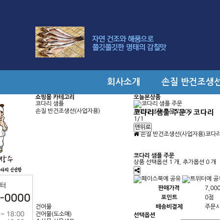
Prev
Next
회사소개
손질 반건조생
쇼핑몰 카테고리
오늘본상품
코다리 샘플
손질 반건조생선(사업자용)
코다리 샘플 주문
7,000
코다리 샘플 주문 > 코다리
1/1
맨위로
손질 반건조생선(사업자용)
코다
코다리 샘플 주문
상품 선택옵션 1 개, 추가옵션 0 개
판매가격
7,00
포인트
0점
건어물
배송비결제
주문시
건어물(도소매)
선택옵션